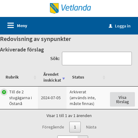
Meny
Logga in
u
Redovisning av synpunkter
Arkiverade förslag
Sök:
Ärendet
Rubrik
Status
inskickat
Till de 2
Arkiverat
Visa
stugägarna i
2024-07-05
(används inte,
förslag
Östanå
måste finnas)
Visar 1 till 1 av 1 ärenden
Föregående
1
Nästa