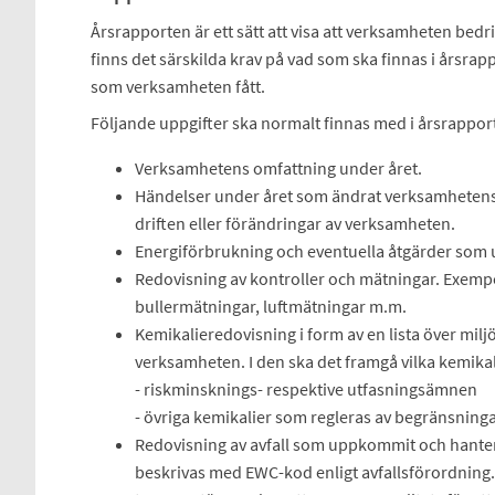
Årsrapporten är ett sätt att visa att verksamheten bedr
finns det särskilda krav på vad som ska finnas i årsrappo
som verksamheten fått.
Följande uppgifter ska normalt finnas med i årsrappor
Verksamhetens omfattning under året.
Händelser under året som ändrat verksamhetens 
driften eller förändringar av verksamheten.
Energiförbrukning och eventuella åtgärder som u
Redovisning av kontroller och mätningar. Exempe
bullermätningar, luftmätningar m.m.
Kemikalieredovisning i form av en lista över milj
verksamheten. I den ska det framgå vilka kemikal
- riskminsknings- respektive utfasningsämnen
- övriga kemikalier som regleras av begränsning
Redovisning av avfall som uppkommit och hanter
beskrivas med EWC-kod enligt avfallsförordning.