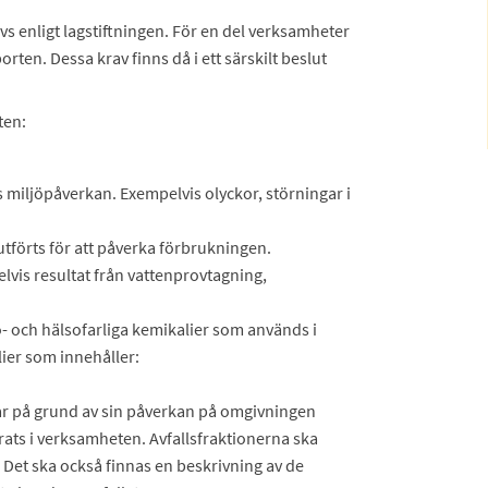
ivs enligt lagstiftningen. För en del verksamheter
rten. Dessa krav finns då i ett särskilt beslut
ten:
miljöpåverkan. Exempelvis olyckor, störningar i
tförts för att påverka förbrukningen.
lvis resultat från vattenprovtagning,
ö- och hälsofarliga kemikalier som används i
ier som innehåller:
ar på grund av sin påverkan på omgivningen
ats i verksamheten. Avfallsfraktionerna ska
 Det ska också finnas en beskrivning av de