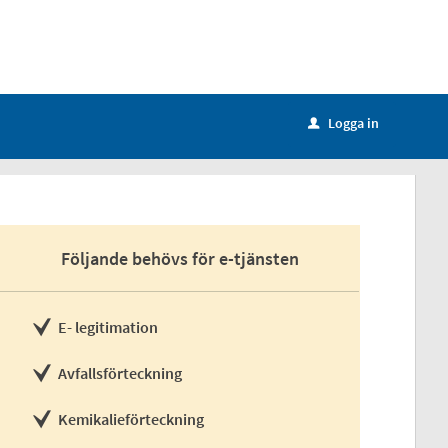
Logga in
u
Följande behövs för e-tjänsten
E- legitimation
Avfallsförteckning
Kemikalieförteckning