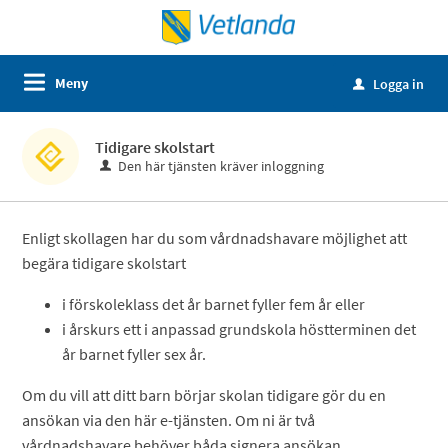
Meny
Logga in
u
Tidigare skolstart
Den här tjänsten kräver inloggning
Enligt skollagen har du som vårdnadshavare möjlighet att
begära tidigare skolstart
i förskoleklass det år barnet fyller fem år eller
i årskurs ett i anpassad grundskola höstterminen det
år barnet fyller sex år.
Om du vill att ditt barn börjar skolan tidigare gör du en
ansökan via den här e-tjänsten. Om ni är två
vårdnadshavare behöver båda signera ansökan.