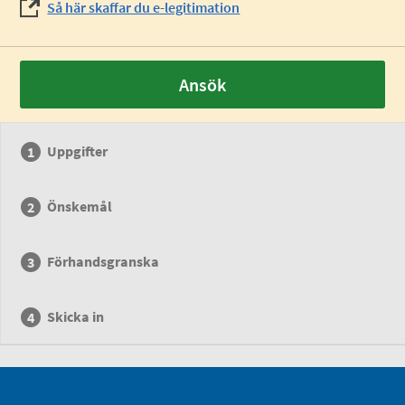
Så här skaffar du e-legitimation
Ansök
Uppgifter
Önskemål
Förhandsgranska
Skicka in