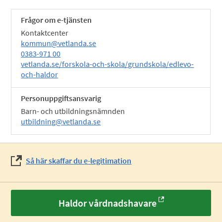
Frågor om e-tjänsten
Kontaktcenter
kommun@vetlanda.se
0383-971 00
vetlanda.se/forskola-och-skola/grundskola/edlevo-
och-haldor
Personuppgiftsansvarig
Barn- och utbildningsnämnden
utbildning@vetlanda.se
Så här skaffar du e-legitimation
Haldor vårdnadshavare